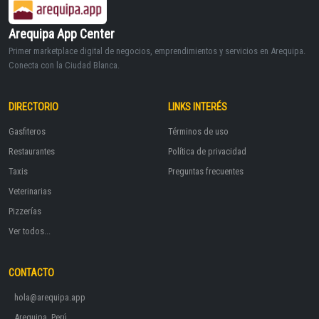
Arequipa App Center
Primer marketplace digital de negocios, emprendimientos y servicios en Arequipa.
Conecta con la Ciudad Blanca.
DIRECTORIO
LINKS INTERÉS
Gasfiteros
Términos de uso
Restaurantes
Política de privacidad
Taxis
Preguntas frecuentes
Veterinarias
Pizzerías
Ver todos...
CONTACTO
hola@arequipa.app
Arequipa, Perú