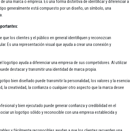
 de una marca o empresa. Es una forma distintiva de identificar y diferenciar a
otipo generalmente está compuesto por un diseño, un símbolo, una
a.
mportantes:
te que los clientes y el público en general identifiquen y reconozcan
ar. Es una representación visual que ayuda a crear una conexión y
el logotipo ayuda a diferenciar una empresa de sus competidores. Al utilizar
puede destacar y transmitir una identidad de marca propia.
gotipo bien diseñado puede transmitir la personalidad, los valores y la esencia
, la creatividad, la confianza o cualquier otro aspecto que la marca desee
ofesional y bien ejecutado puede generar confianza y credibilidad en el
ociar un logotipo sólido y reconocible con una empresa establecida y
rables y fácilmente reconocibles ayudan a que los clientes recuerden una