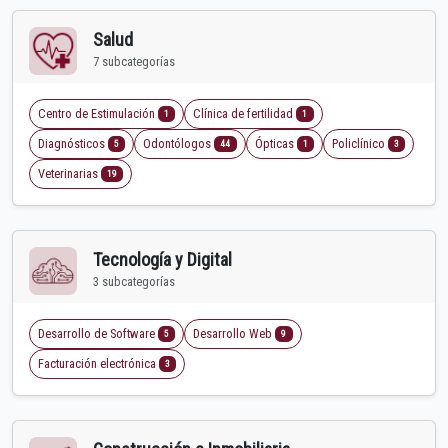
Salud
7 subcategorías
Centro de Estimulación
Clínica de fertilidad
1
1
Diagnósticos
Odontólogos
Ópticas
Policlínico
5
44
1
3
Veterinarias
19
Tecnología y Digital
3 subcategorías
Desarrollo de Software
Desarrollo Web
5
9
Facturación electrónica
3