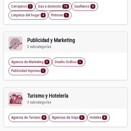
Cerrajeros
Gas a domicilio
Gasfiteros
1
16
6
Limpieza del hogar
Pintores
4
1
Publicidad y Marketing
3 subcategorías
Agencia de Marketing
Diseño Gráfico
9
1
Publicidad Impresa
1
Turismo y Hotelería
3 subcategorías
Agencia de Turismo
Agencias de Viaje
Hoteles
9
3
9