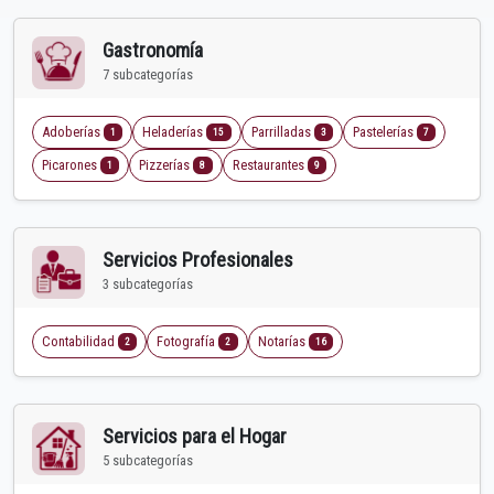
Gastronomía
7 subcategorías
Adoberías
Heladerías
Parrilladas
Pastelerías
1
15
3
7
Picarones
Pizzerías
Restaurantes
1
8
9
Servicios Profesionales
3 subcategorías
Contabilidad
Fotografía
Notarías
2
2
16
Servicios para el Hogar
5 subcategorías