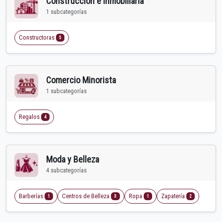
Construcción e Inmobiliaria
1 subcategorías
Constructoras
5
Comercio Minorista
1 subcategorías
Regalos
4
Moda y Belleza
4 subcategorías
Barberías
Centros de Belleza
Ropa
Zapatería
1
3
1
2