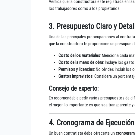
Verifica que la constructora esté registrada en l
los trabajadores como a los propietarios.
3. Presupuesto Claro y Deta
Una de las principales preocupaciones al contrat
que la constructora te proporcione un presupues
Costo de los materiales
: Menciona cada mate
Costo de la mano de obra
: Incluye los gast
Permisos y licencias
: No olvides incluir los
Gastos imprevistos
: Considera un porcentaj
Consejo de experto
:
Es recomendable pedir varios presupuestos de di
el mejor; lo importante es que sea transparente y
4. Cronograma de Ejecución
Un buen contratista debe ofrecerte un
cronograma